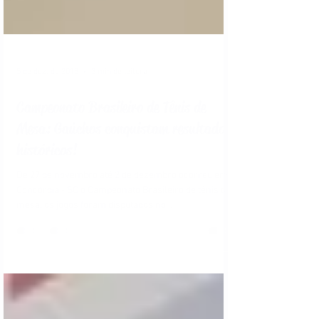
5 de dez. de 2018
3 min de leitura
Campeonato Brasileiro de Tênis de
Mesa: Gaúchos conquistam resultados
históricos!
De 27 de novembro até 2 de dezembro ocorreu em
Concórdia - SC o Campeonato Brasileiro de tênis de
mesa, os jogos foram disputados no...