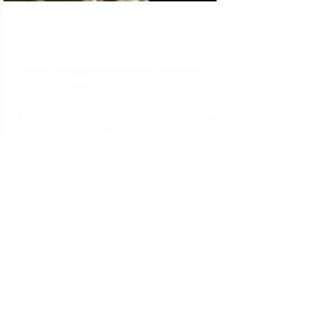
9 de ago. de 2018
1 min de leitura
Bruna dos Santos é medalhista do
JENAF - 2018
Entre 2 e 5 de agosto ocorreu a Jornada Esportiva
Nacional de Funcionários do Banco do Brasil, evento
que reúne diversos funcionários da...