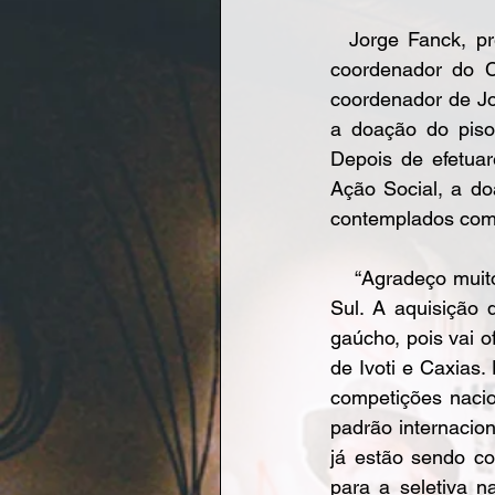
  Jorge Fanck, presidente da FTMRS, havia entrado em contato com Cláudio Gutierrez, 
coordenador do C
coordenador de Jo
a doação do piso,
Depois de efetuar
Ação Social, a do
contemplados com
    “Agradeço muito ao Cláudio e ao Nestor, em nome de todos os atletas do Rio Grande do 
Sul. A aquisição 
gaúcho, pois vai o
de Ivoti e Caxias.
competições nacio
padrão internacion
já estão sendo c
para a seletiva n