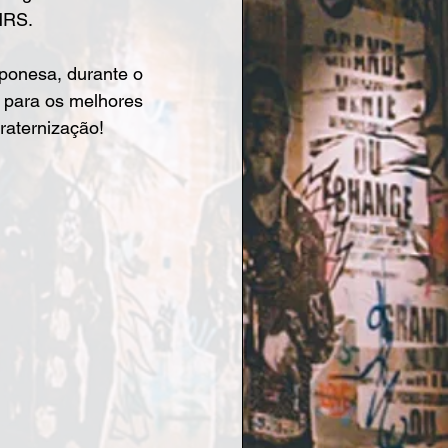
MRS.
 para os melhores 
aternização! 