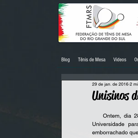
Blog
Tênis de Mesa
Videos
O
29 de jan. de 2016
2 mi
Unisinos 
    Ontem, dia 28/01, atletas e pais foram até a Unisinos para buscar uma doação da 
Universidade pa
emborrachado que e