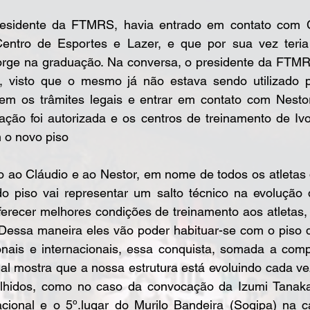
entro de Esportes e Lazer, e que por sua vez teria 
rge na graduação. Na conversa, o presidente da FTMRS 
 visto que o mesmo já não estava sendo utilizado pe
em os trâmites legais e entrar em contato com Nestor 
ação foi autorizada e os centros de treinamento de Ivo
 o novo piso
do piso vai representar um salto técnico na evolução 
ferecer melhores condições de treinamento aos atletas, 
 Dessa maneira eles vão poder habituar-se com o piso q
nais e internacionais, essa conquista, somada a com
al mostra que a nossa estrutura está evoluindo cada vez
olhidos, como no caso da convocação da Izumi Tanaka
acional e o 5º.lugar do Murilo Bandeira (Sogipa) na c