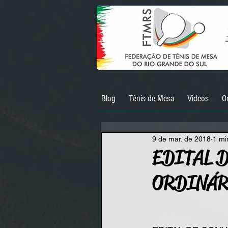
Blog
Tênis de Mesa
Videos
O
9 de mar. de 2018
1 mi
EDITAL 
ORDINÁR