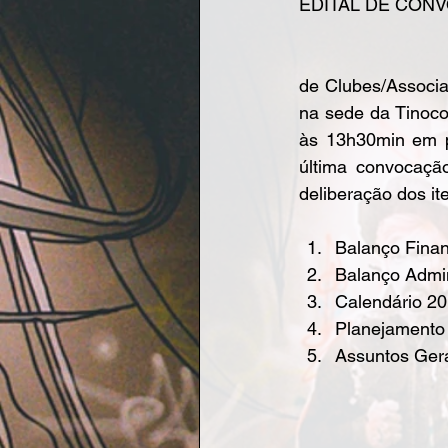
EDITAL DE CON
                                             Conforme o Artigo 18 e 
de Clubes/Associa
na sede da Tinoco
às 13h30min em p
última convocaçã
deliberação dos it
Balanço Finan
Balanço Admini
Calendário 20
Planejamento 
Assuntos Gera