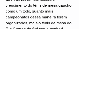
crescimento do tênis de mesa gaúcho 
como um todo, quanto mais 
campeonatos dessa maneira forem 
organizados, mais o tênis de mesa do 
Rio Grande do Sul tem a ganhar! 
Parabéns aos organizadores e 
participantes! Viva o tênis de mesa 
gaúcho!
#tênisdemesagaúcho
#TorneioPilchado
#SemanaFarroupilha
#LigaNorteRS
#LagoaVermelha
#TinocoEsportes
Ver tudo