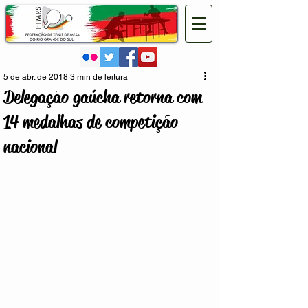
5 de abr. de 2018
3 min de leitura
Delegação gaúcha retorna com
14 medalhas de competição
nacional