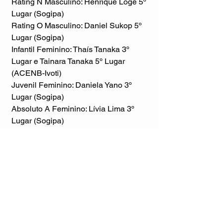
Rating N Masculino: Henrique Loge 5º 
Lugar (Sogipa)
Rating O Masculino: Daniel Sukop 5º 
Lugar (Sogipa)
Infantil Feminino: Thaís Tanaka 3º 
Lugar e Tainara Tanaka 5º Lugar 
(ACENB-Ivoti)
Juvenil Feminino: Daniela Yano 3º 
Lugar (Sogipa)
Absoluto A Feminino: Lívia Lima 3º 
Lugar (Sogipa)
Absoluto D Masculino: Murilo 
Bandeira 3º Lugar (Sogipa) e Matheus 
Krüger 5º Lugar (SGSL)
Absoluto E Masculino: Bruno 
Bandeira Campeão (Sogipa), João 
Model Vice-cempeão (ACENB-Ivoti) e 
Henrique Loge 5º Lugar (Sogipa)
Veterano 6 Masculino: João Irigoyen 