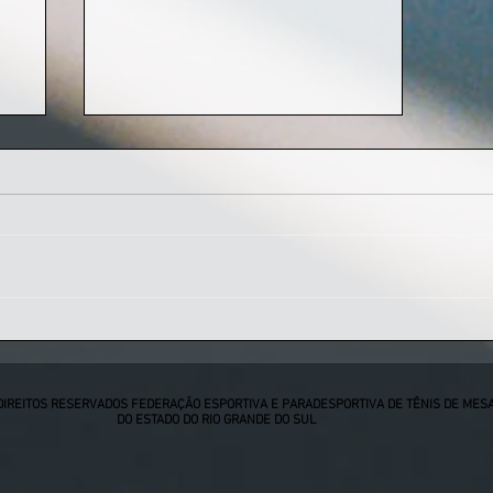
Pelotas se prepara para receber etapa
estadual e colocar o sul do estado no
mapa do tênis de mesa gaúcho
DIREITOS RESERVADOS FEDERAÇÃO ESPORTIVA E PARADESPORTIVA DE TÊNIS DE MES
DO ESTADO DO RIO GRANDE DO SUL