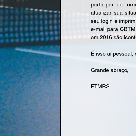
participar do to
atualizar sua sit
seu login e impri
e-mail para CBTM 
em 2016 são isen
É isso aí pessoal,
Grande abraço,
FTMRS