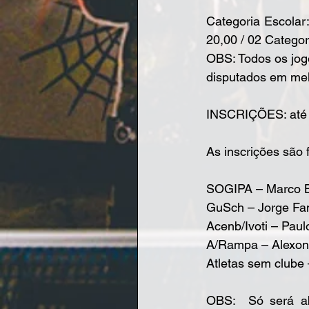
Categoria Escolar:
20,00 / 02 Catego
OBS: Todos os jog
disputados em mel
INSCRIÇÕES: até 2
As inscrições são 
SOGIPA – Marco B
GuSch – Jorge Fa
Acenb/Ivoti – Pau
A/Rampa – Alexon 
Atletas sem clube 
OBS:  Só será ab