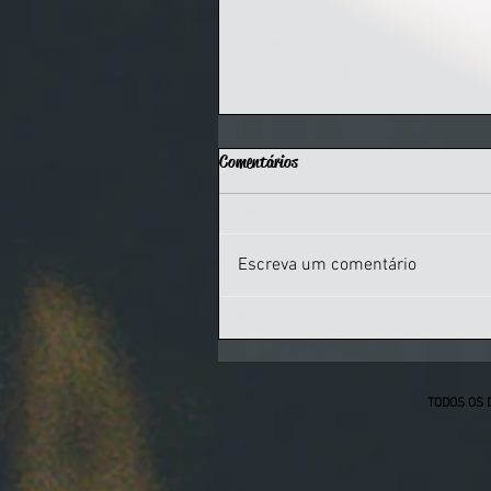
Comentários
Escreva um comentário
Grêmio Naútico Gaúcho se sagra
campeão do Troféu Eficiência pela
segunda vez na temporada 2026
TODOS OS 