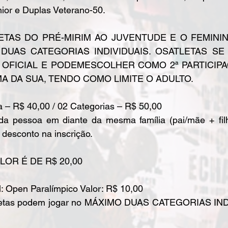
nior e Duplas Veterano-50.
ETAS DO PRÉ-MIRIM AO JUVENTUDE E O FEMINI
DUAS CATEGORIAS INDIVIDUAIS. OSATLETAS SE
 OFICIAL E PODEMESCOLHER COMO 2ª PARTICIP
A DA SUA, TENDO COMO LIMITE O ADULTO.
a – R$ 40,00 / 02 Categorias – R$ 50,00
da pessoa em diante da mesma família (pai/mãe + filho
desconto na inscrição.
LOR É DE R$ 20,00
: Open Paralímpico Valor: R$ 10,00
letas podem jogar no MÁXIMO DUAS CATEGORIAS INDI