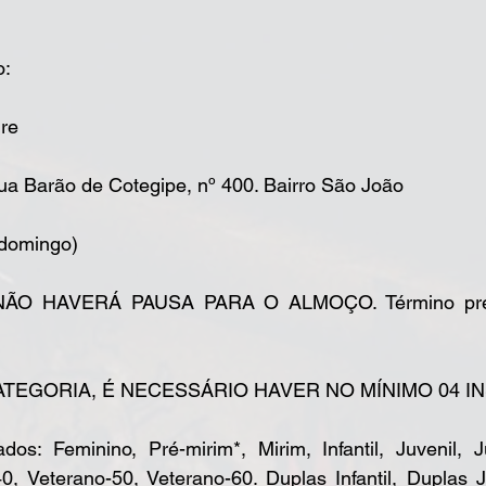
o:
gre
ua Barão de Cotegipe, nº 400. Bairro São João
(domingo)
s. NÃO HAVERÁ PAUSA PARA O ALMOÇO. Término prev
ATEGORIA, É NECESSÁRIO HAVER NO MÍNIMO 04 IN
dos: Feminino, Pré-mirim*, Mirim, Infantil, Juvenil, J
40, Veterano-50, Veterano-60. Duplas Infantil, Duplas 