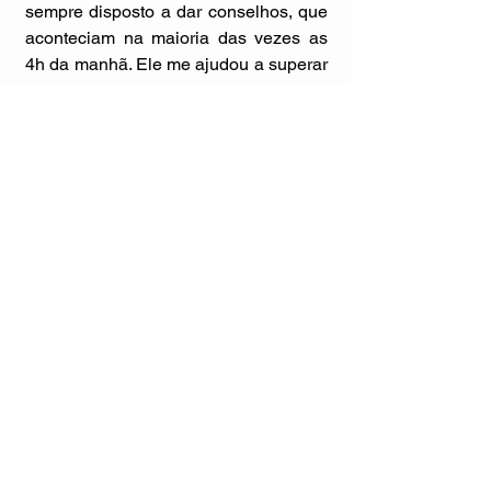
sempre disposto a dar conselhos, que 
aconteciam na maioria das vezes as 
4h da manhã. Ele me ajudou a superar 
muitos problemas que pareciam ser 
insolúveis à primeira vista, depois de 
tudo vejo ele mais como um amigo do 
que como um orientador. ” 
#Mostratec
#Liberato
Ver tudo
Posts recentes